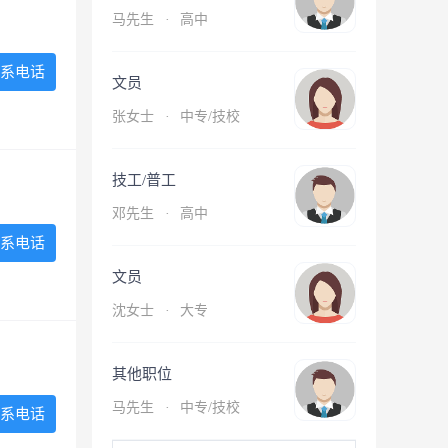
马先生
·
高中
系电话
文员
张女士
·
中专/技校
技工/普工
邓先生
·
高中
系电话
文员
沈女士
·
大专
其他职位
马先生
·
中专/技校
系电话