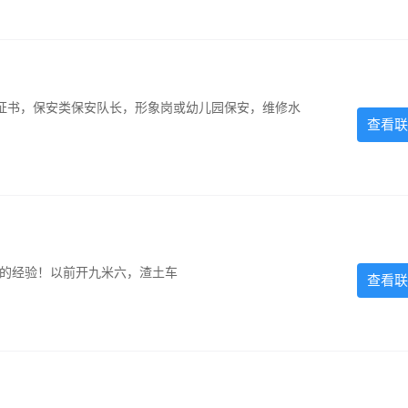
证书，保安类保安队长，形象岗或幼儿园保安，维修水
查看联
超的经验！以前开九米六，渣土车
查看联