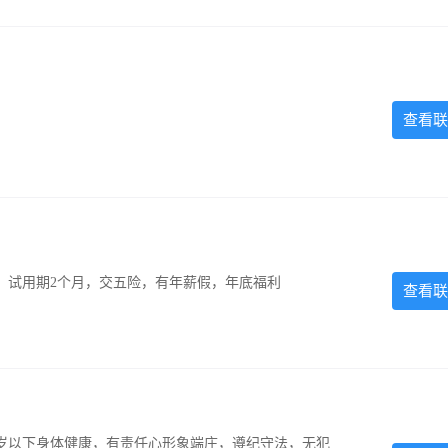
查看联
0元，试用期2个月，交五险，有年薪假，年底福利
查看联
5岁以下身体健康，有责任心形象端庄，遵纪守法，无犯